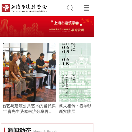
首页
—石艺与建筑公共艺术的当代实
薪火相传・春华秋实 历史建筑保护与城
张宝贵先生受邀来沪分享再生
新实践展
新闻动态
News & Events