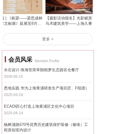
 | 《栋梁——梁思成林
【摄影活动报名】光影赋形・
文献展》延展至8月31
马术建筑美学——上海久事国
际马术中心专项外拍
更多 >
会员风采
Member Profile
水石设计·珠海世荣草朗稻梦生态园谷仓餐厅
2026-05-15
悉地实践 华为上海青浦研发生产项目(E、F组团）
2025-03-24
ECADI匠心打造上海黄浦区文化中心项目
2025-04-14
杨树浦路670号优秀历史建筑保护装修（修缮）工
程原创室内设计