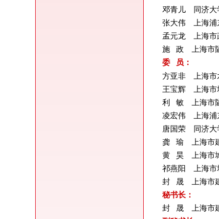
邓青儿
同济大
张大伟 上海浦
工作委员会
孟元龙 上海市
二级组织管理条例
施 政
上海市
委 员：
二级组织考核
方亚非
上海市
王宝辉 上海市
利 敏 上海市
凌宏伟 上海浦
唐国荣 同济大
龚 瑜 上海市
黄 昊 上海市
祁燕阳 上海市
封 晟
上海市
秘书长：
封 晟
上海市