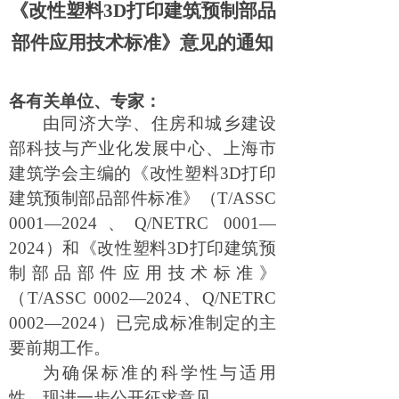
《改性塑料3D打印建筑预制部品
部件应用技术标准》意见的通知
各有关单位、专家：
由同济大学
、
住房和城乡建设
部科技与产业化发展中心
、
上海市
建筑学会主编
的《改性塑料
3D打印
建筑
预制部品部件标准》
（
T/ASSC
0001
—202
4、
Q/NETRC 000
1
—
202
4
）
和《
改性塑料
3D打印
建筑
预
制部品部件应用技术标准
》
（
T/ASSC
0002
—202
4、
Q/NETRC
000
2
—202
4
）
已完成标准制定的
主
要
前期工作。
为确保标准的科学性与适用
性，现
进一步
公开征求意见。