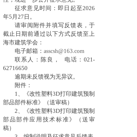
征求意见时间：即日起至
2026
年5月27日
。
请审阅附件并填写反馈表，于
截止日期前通过以下方式反馈至
上
海市建筑学会
：
电子邮箱：
asscsh@163.com
联系人：
陈良
，
电话：
021-
62716650
逾期未反馈视为无异议。
附件：
1、
《改性塑料
3D打印
建筑
预制
部品部件标准》（
送审
稿）
2、
《改性塑料
3D打印
建筑
预制
部品部件应用技术标准》（
送审
稿）
3、
编制说明及征求意见反馈表