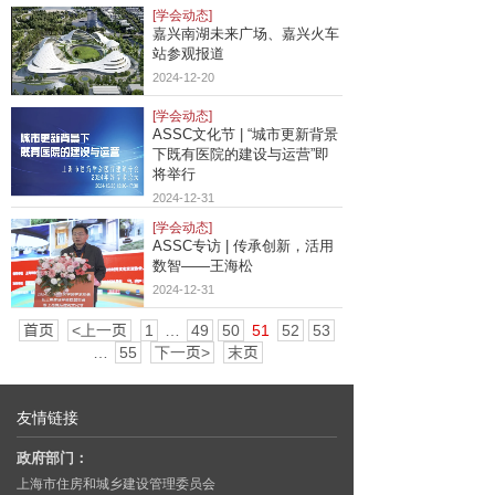
[学会动态]
嘉兴南湖未来广场、嘉兴火车
站参观报道
2024-12-20
[学会动态]
ASSC文化节 | “城市更新背景
下既有医院的建设与运营”即
将举行
2024-12-31
[学会动态]
ASSC专访 | 传承创新，活用
数智——王海松
2024-12-31
首页
<上一页
1
…
49
50
51
52
53
…
55
下一页>
末页
友情链接
政府部门：
上海市住房和城乡建设管理委员会